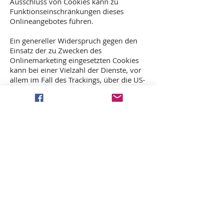
Ausschluss von Cookies kann zu
Funktionseinschränkungen dieses
Onlineangebotes führen.
Ein genereller Widerspruch gegen den
Einsatz der zu Zwecken des
Onlinemarketing eingesetzten Cookies
kann bei einer Vielzahl der Dienste, vor
allem im Fall des Trackings, über die US-
amerikanische Seite
http://www.aboutads.info/choices/
oder
die EU-Seite
http://www.youronlinechoices.com/
erklärt werden. Des Weiteren kann die
Speicherung von Cookies mittels deren
Abschaltung in den Einstellungen des
Browsers erreicht werden. Bitte
beachten Sie, dass dann gegebenenfalls
nicht alle Funktionen dieses
Onlineangebotes genutzt werden
können.